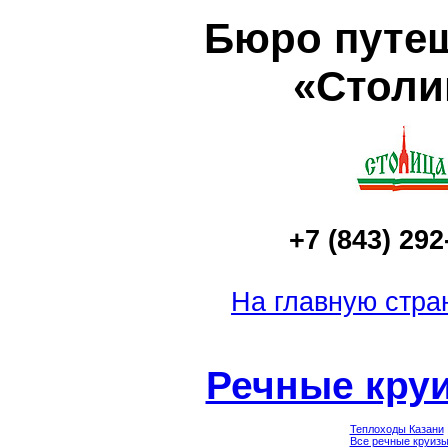
Бюро путе
«Столи
+7 (843) 292
На главную стра
Речные кру
Теплоходы Казани
Все речные круизы